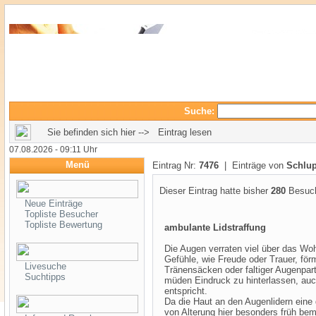
Suche:
Sie befinden sich hier --> Eintrag lesen
07.08.2026 - 09:11 Uhr
Menü
Eintrag Nr:
7476
| Einträge von
Schlup
Dieser Eintrag hatte bisher
280
Besuch
Neue Einträge
Topliste Besucher
Topliste Bewertung
ambulante Lidstraffung
Die Augen verraten viel über das Wo
Gefühle, wie Freude oder Trauer, för
Livesuche
Tränensäcken oder faltiger Augenpart
Suchtipps
müden Eindruck zu hinterlassen, auc
entspricht.
Da die Haut an den Augenlidern eine
von Alterung hier besonders früh bem