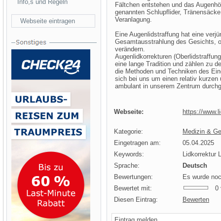
Info,s und Regeln
Fältchen entstehen und das Augenhöh
genannten Schlupflider, Tränensäcke
Veranlagung.
Webseite eintragen
Eine Augenlidstraffung hat eine verj
Gesamtausstrahlung des Gesichts, o
verändern.
Augenlidkorrekturen (Oberlidstraffung
eine lange Tradition und zählen zu d
die Methoden und Techniken des Eingr
sich bei uns um einen relativ kurzen 
ambulant in unserem Zentrum durchg
Webseite:
https://www.l
Kategorie:
Medizin & Ge
Eingetragen am:
05.04.2025
Keywords:
Lidkorrektur 
Sprache:
Deutsch
Bewertungen:
Es wurde noc
Bewertet mit:
0 v
Diesen Eintrag:
Bewerten
Eintrag melden