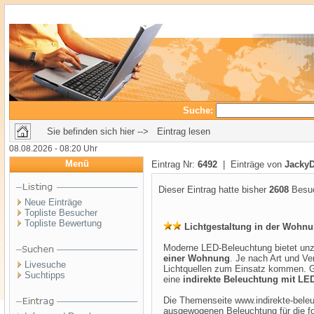
Suche:
Sie befinden sich hier --> Eintrag lesen
08.08.2026 - 08:20 Uhr
Menü
Eintrag Nr:
6492
| Einträge von
Jacky
Dieser Eintrag hatte bisher
2608
Besuc
Neue Einträge
Topliste Besucher
Topliste Bewertung
Lichtgestaltung in der Wohn
Moderne LED-Beleuchtung bietet unzä
einer Wohnung
. Je nach Art und V
Livesuche
Lichtquellen zum Einsatz kommen. Ga
Suchtipps
eine
indirekte Beleuchtung mit LED
Die Themenseite www.indirekte-beleuc
ausgewogenen Beleuchtung für die 