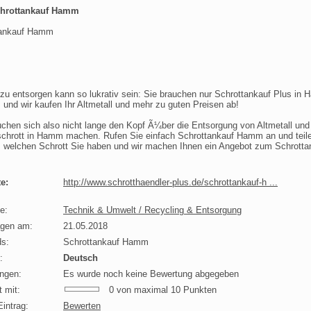
hrottankauf Hamm
tankauf Hamm
 zu entsorgen kann so lukrativ sein: Sie brauchen nur Schrottankauf Plus in
, und wir kaufen Ihr Altmetall und mehr zu guten Preisen ab!
uchen sich also nicht lange den Kopf Ã¼ber die Entsorgung von Altmetall und
schrott in Hamm machen. Rufen Sie einfach Schrottankauf Hamm an und teil
, welchen Schrott Sie haben und wir machen Ihnen ein Angebot zum Schrotta
e:
http://www.schrotthaendler-plus.de/schrottankauf-h
...
e:
Technik & Umwelt / Recycling & Entsorgung
agen am:
21.05.2018
s:
Schrottankauf Hamm
:
Deutsch
ngen:
Es wurde noch keine Bewertung abgegeben
 mit:
0 von maximal 10 Punkten
intrag:
Bewerten