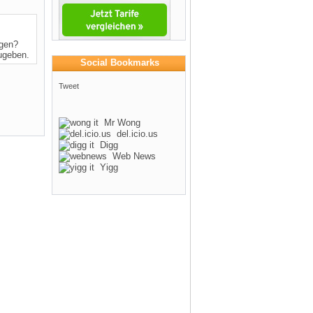
ngen?
zugeben.
Social Bookmarks
Tweet
Mr Wong
del.icio.us
Digg
Web News
Yigg