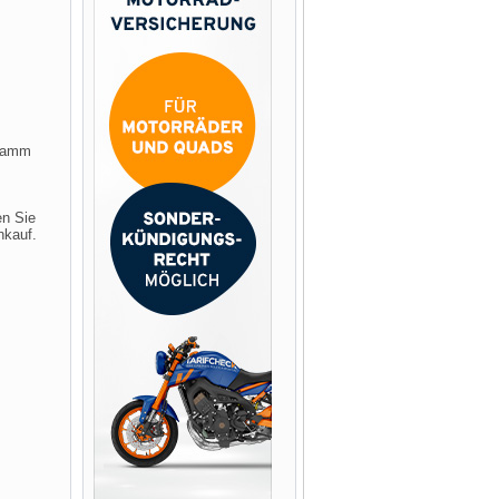
 Hamm
en Sie
nkauf.