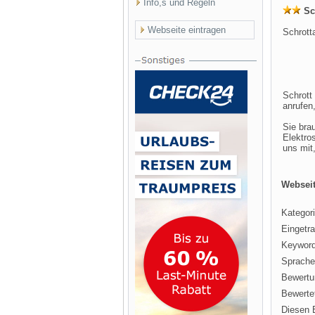
Info,s und Regeln
Sc
Webseite eintragen
Schrot
Schrott
anrufen
Sie bra
Elektro
uns mit
Webseit
Kategori
Eingetr
Keyword
Sprache
Bewertu
Bewertet
Diesen E