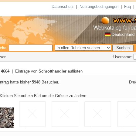
Datenschutz
|
Nutzungsbedingungen
|
Faq
che:
Username:
esen
:
4664
| Einträge von
Schrotthandler
auflisten
ntrag hatte bisher
5948
Besucher.
Dru
Klicken Sie auf ein Bild um die Grösse zu ändern