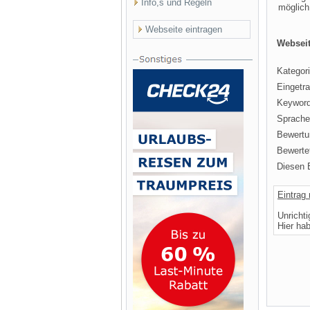
Info,s und Regeln
möglich
Webseite eintragen
Webseit
Kategori
Eingetr
Keyword
Sprache
Bewertu
Bewertet
Diesen E
Eintrag
Unricht
Hier ha