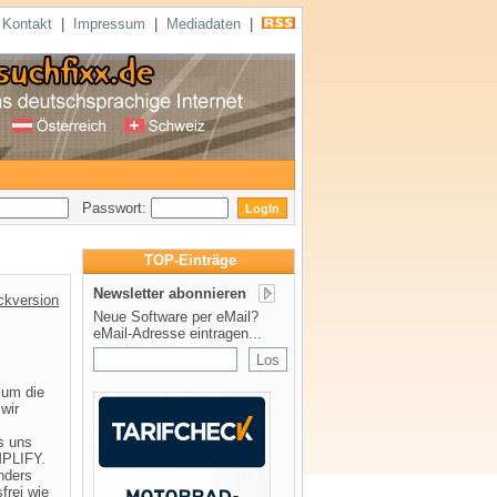
|
Kontakt
|
Impressum
|
Mediadaten
|
Passwort:
TOP-Einträge
Newsletter abonnieren
ckversion
Neue Software per eMail?
eMail-Adresse eintragen...
 um die
wir
s uns
MPLIFY.
onders
frei wie