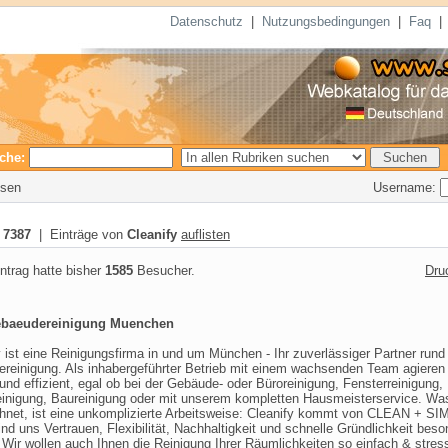
Datenschutz
|
Nutzungsbedingungen
|
Faq
che:
Username:
esen
:
7387
| Einträge von
Cleanify
auflisten
ntrag hatte bisher
1585
Besucher.
Dru
baeudereinigung Muenchen
y ist eine Reinigungsfirma in und um München - Ihr zuverlässiger Partner rund
reinigung. Als inhabergeführter Betrieb mit einem wachsenden Team agieren 
 und effizient, egal ob bei der Gebäude- oder Büroreinigung, Fensterreinigung,
einigung, Baureinigung oder mit unserem kompletten Hausmeisterservice. Wa
hnet, ist eine unkomplizierte Arbeitsweise: Cleanify kommt von CLEAN + SI
nd uns Vertrauen, Flexibilität, Nachhaltigkeit und schnelle Gründlichkeit bes
. Wir wollen auch Ihnen die Reinigung Ihrer Räumlichkeiten so einfach & stress