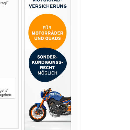
tag!"
ngen?
zugeben.