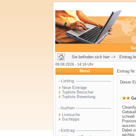
Su
Sie befinden sich hier --> Eintrag l
09.08.2026 - 14:16 Uhr
Menü
Eintrag Nr
Dieser Ei
Neue Einträge
Topliste Besucher
Topliste Bewertung
Ge
Cleanif
Gebäude
Livesuche
schnell
Suchtipps
Praxisr
auszeic
Dabei si
wichtig