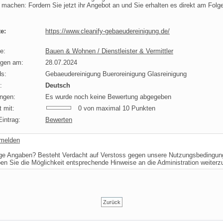
 machen: Fordern Sie jetzt ihr Angebot an und Sie erhalten es direkt am Folge
e:
https://www.cleanify-gebaeudereinigung.de/
e:
Bauen & Wohnen / Dienstleister & Vermittler
agen am:
28.07.2024
s:
Gebaeudereinigung Bueroreinigung Glasreinigung
:
Deutsch
ngen:
Es wurde noch keine Bewertung abgegeben
 mit:
0 von maximal 10 Punkten
intrag:
Bewerten
 melden
ige Angaben? Besteht Verdacht auf Verstoss gegen unsere Nutzungsbedingu
ben Sie die Möglichkeit entsprechende Hinweise an die Administration weiter
Zurück