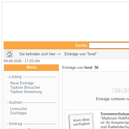
Suche:
Sie befinden sich hier --> Einträge von "fsnd"
09.08.2026 - 17:25 Uhr
Menü
Einträge von
fsnd
:
56
Neue Einträge
Topliste Besucher
Topliste Bewertung
Einträge sortieren
Livesuche
Suchtipps
Sonnenschutzan
"Markisen RollÃ
ist Ihr Ansprech
und Ãœberdachun