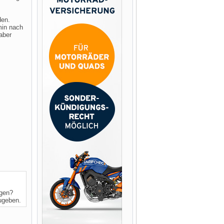
den.
min nach
aber
ngen?
zugeben.