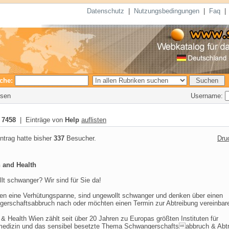
Datenschutz
|
Nutzungsbedingungen
|
Faq
che:
Username:
esen
:
7458
| Einträge von
Help
auflisten
ntrag hatte bisher
337
Besucher.
Dru
and Health
lt schwanger? Wir sind für Sie da!
ten eine Verhütungspanne, sind ungewollt schwanger und denken über einen
erschaftsabbruch nach oder möchten einen Termin zur Abtreibung vereinbar
 Health Wien zählt seit über 20 Jahren zu Europas größten Instituten für
edizin und das sensibel besetzte Thema Schwangerschaftsabbruch & Abt