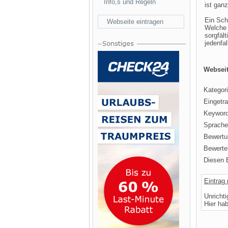
Info,s und Regeln
ist ganz
Ein Sch
Webseite eintragen
Welche 
sorgfäl
jedenfa
Webseit
Kategori
Eingetr
Keyword
Sprache
Bewertu
Bewertet
Diesen E
Eintrag
Unricht
Hier ha