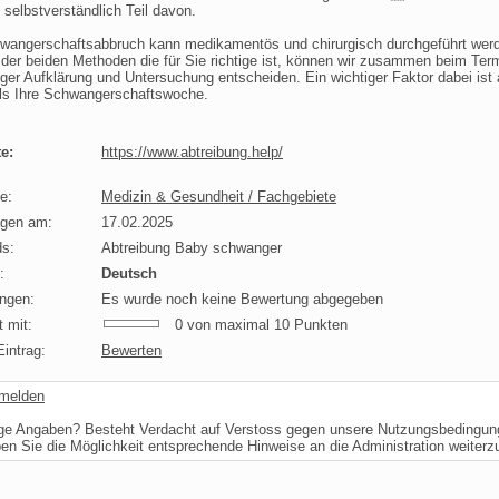
 selbstverständlich Teil davon.
wangerschaftsabbruch kann medikamentös und chirurgisch durchgeführt wer
der beiden Methoden die für Sie richtige ist, können wir zusammen beim Ter
tiger Aufklärung und Untersuchung entscheiden. Ein wichtiger Faktor dabei ist 
lls Ihre Schwangerschaftswoche.
e:
https://www.abtreibung.help/
e:
Medizin & Gesundheit / Fachgebiete
agen am:
17.02.2025
s:
Abtreibung Baby schwanger
:
Deutsch
ngen:
Es wurde noch keine Bewertung abgegeben
 mit:
0 von maximal 10 Punkten
intrag:
Bewerten
 melden
ige Angaben? Besteht Verdacht auf Verstoss gegen unsere Nutzungsbedingu
ben Sie die Möglichkeit entsprechende Hinweise an die Administration weiter