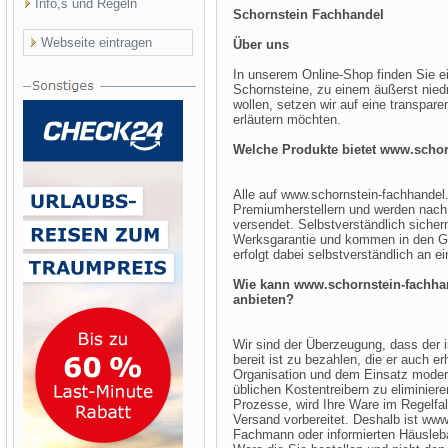
Info,s und Regeln
Schornstein Fachhandel
Webseite eintragen
Über uns
In unserem Online-Shop finden Sie 
Schornsteine, zu einem äußerst niedr
wollen, setzen wir auf eine transpare
erläutern möchten.
Welche Produkte bietet www.schor
Alle auf www.schornstein-fachhande
Premiumherstellern und werden nach 
versendet. Selbstverständlich sicher
Werksgarantie und kommen in den Gen
erfolgt dabei selbstverständlich an e
Wie kann www.schornstein-fachhan
anbieten?
Wir sind der Überzeugung, dass der i
bereit ist zu bezahlen, die er auch e
Organisation und dem Einsatz modern
üblichen Kostentreibern zu eliminiere
Prozesse, wird Ihre Ware im Regelfal
Versand vorbereitet. Deshalb ist www
Fachmann oder informierten Häuslebau