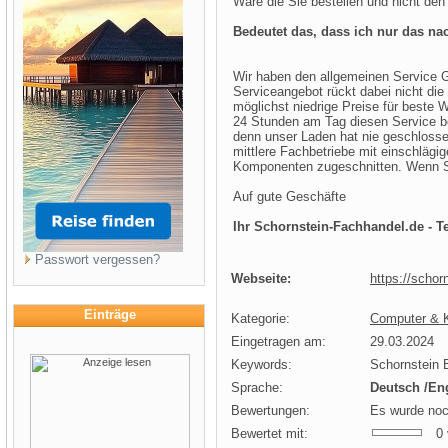
Ware die Sie bestellen und nicht den
Bedeutet das, dass ich nur das n
Wir haben den allgemeinen Service G
Serviceangebot rückt dabei nicht die 
möglichst niedrige Preise für beste W
24 Stunden am Tag diesen Service b
denn unser Laden hat nie geschlossen
mittlere Fachbetriebe mit einschlägi
Komponenten zugeschnitten. Wenn Si
Auf gute Geschäfte
Ihr Schornstein-Fachhandel.de - 
Passwort vergessen?
Webseite:
https://schor
Einträge
Kategorie:
Computer & K
Eingetragen am:
29.03.2024
Keywords:
Schornstein 
Sprache:
Deutsch /En
Bewertungen:
Es wurde noc
Bewertet mit:
0 v