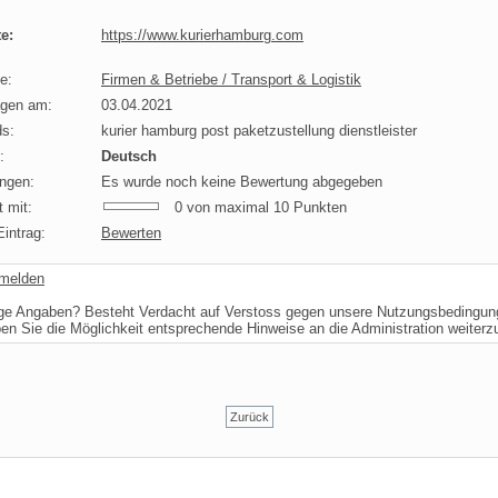
e:
https://www.kurierhamburg.com
e:
Firmen & Betriebe / Transport & Logistik
agen am:
03.04.2021
s:
kurier hamburg post paketzustellung dienstleister
:
Deutsch
ngen:
Es wurde noch keine Bewertung abgegeben
 mit:
0 von maximal 10 Punkten
intrag:
Bewerten
 melden
ige Angaben? Besteht Verdacht auf Verstoss gegen unsere Nutzungsbedingu
ben Sie die Möglichkeit entsprechende Hinweise an die Administration weiter
Zurück