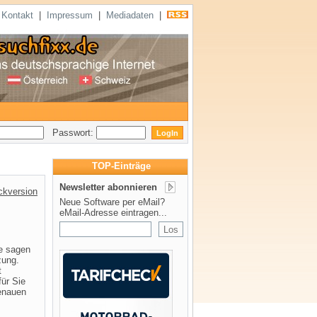
|
Kontakt
|
Impressum
|
Mediadaten
|
Passwort:
TOP-Einträge
Newsletter abonnieren
ckversion
Neue Software per eMail?
eMail-Adresse eintragen...
e sagen
zung.
t
für Sie
enauen