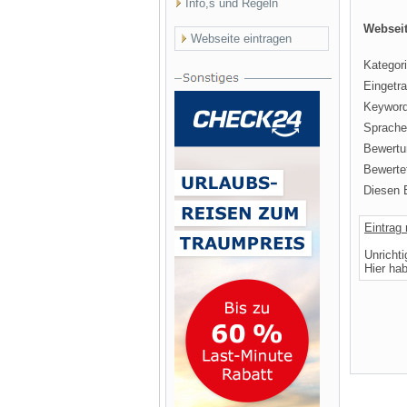
Info,s und Regeln
Webseit
Webseite eintragen
Kategori
Eingetr
Keyword
Sprache
Bewertu
Bewertet
Diesen E
Eintrag
Unricht
Hier ha