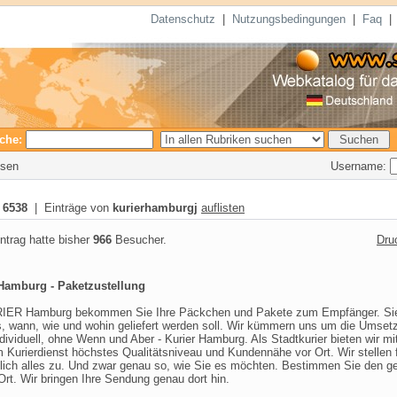
Datenschutz
|
Nutzungsbedingungen
|
Faq
che:
Username:
esen
:
6538
| Einträge von
kurierhamburgj
auflisten
ntrag hatte bisher
966
Besucher.
Dru
Hamburg - Paketzustellung
RIER Hamburg bekommen Sie Ihre Päckchen und Pakete zum Empfänger. Si
, wann, wie und wohin geliefert werden soll. Wir kümmern uns um die Umset
dividuell, ohne Wenn und Aber - Kurier Hamburg. Als Stadtkurier bieten wir mi
 Kurierdienst höchstes Qualitätsniveau und Kundennähe vor Ort. Wir stellen 
lich alles zu. Und zwar genau so, wie Sie es möchten. Bestimmen Sie den g
-Ort. Wir bringen Ihre Sendung genau dort hin.