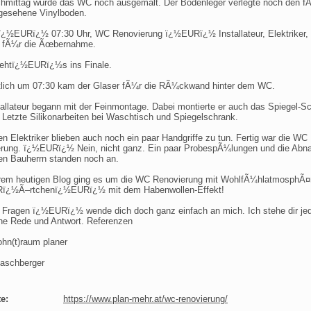
mittag wurde das WC noch ausgemalt. Der Bodenleger verlegte noch den f
gesehene Vinylboden.
ï¿½EURï¿½ 07:30 Uhr, WC Renovierung ï¿½EURï¿½ Installateur, Elektriker, 
 fÃ¼r die Ãœbernahme.
ehtï¿½EURï¿½s ins Finale.
ich um 07:30 kam der Glaser fÃ¼r die RÃ¼ckwand hinter dem WC.
tallateur begann mit der Feinmontage. Dabei montierte er auch das Spiegel-S
. Letzte Silikonarbeiten bei Waschtisch und Spiegelschrank.
n Elektriker blieben auch noch ein paar Handgriffe zu tun. Fertig war die WC
rung. ï¿½EURï¿½ Nein, nicht ganz. Ein paar ProbespÃ¼lungen und die Ab
en Bauherrn standen noch an.
rem heutigen Blog ging es um die WC Renovierung mit WohlfÃ¼hlatmosphÃ¤
ï¿½Ã–rtchenï¿½EURï¿½ mit dem Habenwollen-Effekt!
 Fragen ï¿½EURï¿½ wende dich doch ganz einfach an mich. Ich stehe dir jed
ne Rede und Antwort. Referenzen
hn(t)raum planer
laschberger
e:
https://www.plan-mehr.at/wc-renovierung/