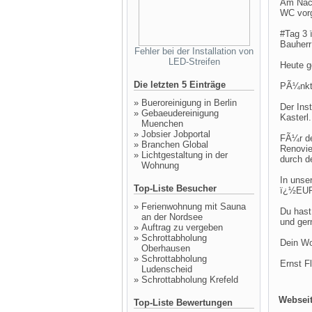
Am Nach
WC vor
#Tag 3 
Bauherr
Fehler bei der Installation von
LED-Streifen
Heute g
Die letzten 5 Einträge
PÃ¼nktl
»
Bueroreinigung in Berlin
Der Ins
»
Gebaeudereinigung
Kasterl
Muenchen
»
Jobsier Jobportal
FÃ¼r de
»
Branchen Global
Renovie
»
Lichtgestaltung in der
durch d
Wohnung
In unse
Top-Liste Besucher
ï¿½EUR
»
Ferienwohnung mit Sauna
Du hast
an der Nordsee
und ger
»
Auftrag zu vergeben
»
Schrottabholung
Dein Wo
Oberhausen
»
Schrottabholung
Ernst F
Ludenscheid
»
Schrottabholung Krefeld
Webseit
Top-Liste Bewertungen