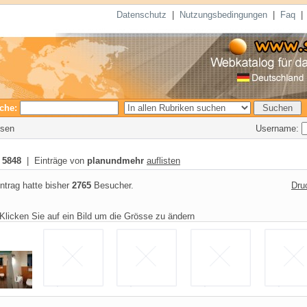
Datenschutz
|
Nutzungsbedingungen
|
Faq
che:
Username:
esen
:
5848
| Einträge von
planundmehr
auflisten
ntrag hatte bisher
2765
Besucher.
Dru
Klicken Sie auf ein Bild um die Grösse zu ändern