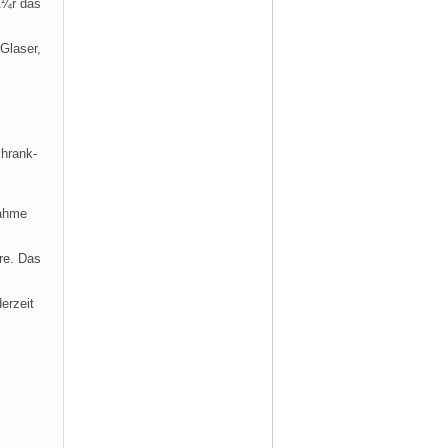
Ã¼r das
Glaser,
chrank-
nahme
re. Das
erzeit