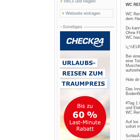
Info,s und Regeln
WC RE
Webseite eintragen
WC Ren
dem Hab
Du kann
Ohne Fl
WC hast
ï¿½EURï
Bei ein
eine To
Muschel
aufsteh
Hole di
Das Inn
Bodenf
#Tag 1 
und Elek
WC Reno
Auf los
sofort 
SchlieÃ