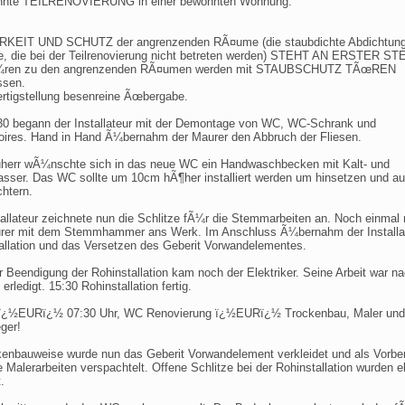
nnte TEILRENOVIERUNG in einer bewohnten Wohnung.
KEIT UND SCHUTZ der angrenzenden RÃ¤ume (die staubdichte Abdichtung
 die bei der Teilrenovierung nicht betreten werden) STEHT AN ERSTER ST
¼ren zu den angrenzenden RÃ¤umen werden mit STAUBSCHUTZ TÃœREN
ssen.
rtigstellung besenreine Ãœbergabe.
0 begann der Installateur mit der Demontage von WC, WC-Schrank und
ires. Hand in Hand Ã¼bernahm der Maurer den Abbruch der Fliesen.
herr wÃ¼nschte sich in das neue WC ein Handwaschbecken mit Kalt- und
ser. Das WC sollte um 10cm hÃ¶her installiert werden um hinsetzen und au
chtern.
tallateur zeichnete nun die Schlitze fÃ¼r die Stemmarbeiten an. Noch einmal
rer mit dem Stemmhammer ans Werk. Im Anschluss Ã¼bernahm der Installat
allation und das Versetzen des Geberit Vorwandelementes.
r Beendigung der Rohinstallation kam noch der Elektriker. Seine Arbeit war n
erledigt. 15:30 Rohinstallation fertig.
 ï¿½EURï¿½ 07:30 Uhr, WC Renovierung ï¿½EURï¿½ Trockenbau, Maler und
ger!
kenbauweise wurde nun das Geberit Vorwandelement verkleidet und als Vorbe
e Malerarbeiten verspachtelt. Offene Schlitze bei der Rohinstallation wurden e
.