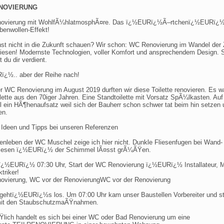
NOVIERUNG
ovierung mit WohlfÃ¼hlatmosphÃ¤re. Das ï¿½EURï¿½Ã–rtchenï¿½EURï¿½
enwollen-Effekt!
st nicht in die Zukunft schauen? Wir schon: WC Renovierung im Wandel der Z
iesen! Modernste Technologien, voller Komfort und ansprechendem Design. 
 du dir verdient.
¿½.. aber der Reihe nach!
er WC Renovierung im August 2019 durften wir diese Toilette renovieren. Es w
ilette aus den 70iger Jahren. Eine Standtoilette mit Vorsatz SpÃ¼lkasten. Au
 ein HÃ¶henaufsatz weil sich der Bauherr schon schwer tat beim hin setzen 
en.
r Ideen und Tipps bei unseren Referenzen
enleben der WC Muschel zeige ich hier nicht. Dunkle Fliesenfugen bei Wand-
liesen ï¿½EURï¿½ der Schimmel lÃ¤sst grÃ¼ÃŸen.
ï¿½EURï¿½ 07:30 Uhr, Start der WC Renovierung ï¿½EURï¿½ Installateur, 
triker!
vierung, WC vor der RenovierungWC vor der Renovierung
 gehtï¿½EURï¿½s los. Um 07:00 Uhr kam unser Baustellen Vorbereiter und st
mit den StaubschutzmaÃŸnahmen.
Ÿlich handelt es sich bei einer WC oder Bad Renovierung um eine