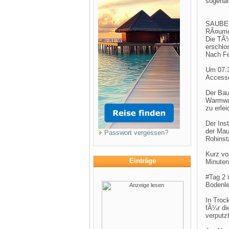
sogena
SAUBER
RÃ¤ume,
Die TÃ
erschlo
Nach Fe
Um 07:3
Accesso
Der Bau
Warmwas
zu erlei
Der Ins
der Mau
Passwort vergessen?
Rohinst
Kurz vo
Einträge
Minuten 
#Tag 2
Bodenle
In Troc
fÃ¼r di
verputzt