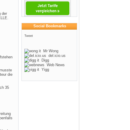
 der
ELLE.
Social Bookmarks
Tweet
Mr Wong
del.icio.us
fstehen
Digg
Web News
Yigg
 musste
eur die
ach 35
reitung
benfalls