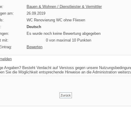
e:
Bauen & Wohnen / Dienstleister & Vermittler
agen am:
26.09.2019
s:
WC Renovierung WC ohne Fliesen
:
Deutsch
ngen:
Es wurde noch keine Bewertung abgegeben
 mit:
0 von maximal 10 Punkten
intrag:
Bewerten
 melden
ige Angaben? Besteht Verdacht auf Verstoss gegen unsere Nutzungsbedingu
ben Sie die Möglichkeit entsprechende Hinweise an die Administration weiter
Zurück