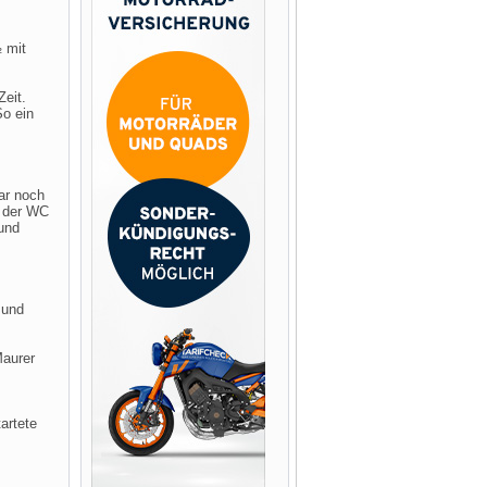
 mit
eit.
So ein
ar noch
f der WC
und
 und
Maurer
artete