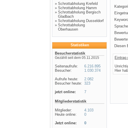
»
Schrottabholung Krefeld
Kategori
»
Schrottabholung Hamm
»
Schrottabholung Bergisch
Eingetr
Gladbach
Keyword
»
Schrottabholung Dusseldorf
»
Schrottabholung
Sprache
Oberhausen
Bewertu
Bewertet
Statistiken
Diesen E
Besucherstatistik
Eintrag
Gezählt seit dem 05.11.2015
Seitenaufrufe:
6.216.895
Unricht
Besucher:
1.030.374
Hier ha
Aufrufe heute:
2.082
Besucher heute:
323
jetzt online:
7
Mitgliederstatistik
Mitglieder:
4.103
Heute online:
0
Jetzt online:
0