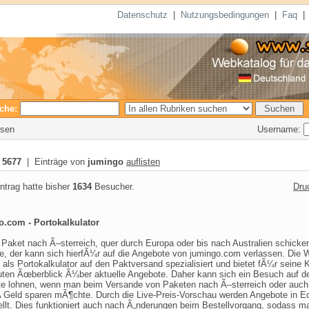
Datenschutz
|
Nutzungsbedingungen
|
Faq
che:
Username:
esen
:
5677
| Einträge von
jumingo
auflisten
ntrag hatte bisher
1634
Besucher.
Dru
.com - Portokalkulator
 Paket nach Ã–sterreich, quer durch Europa oder bis nach Australien schicke
, der kann sich hierfÃ¼r auf die Angebote von jumingo.com verlassen. Die 
h als Portokalkulator auf den Paktversand spezialisiert und bietet fÃ¼r seine
uten Ãœberblick Ã¼ber aktuelle Angebote. Daher kann sich ein Besuch auf d
e lohnen, wenn man beim Versande von Paketen nach Ã–sterreich oder auch 
 Geld sparen mÃ¶chte. Durch die Live-Preis-Vorschau werden Angebote in Ec
ellt. Dies funktioniert auch nach Ã„nderungen beim Bestellvorgang, sodass m