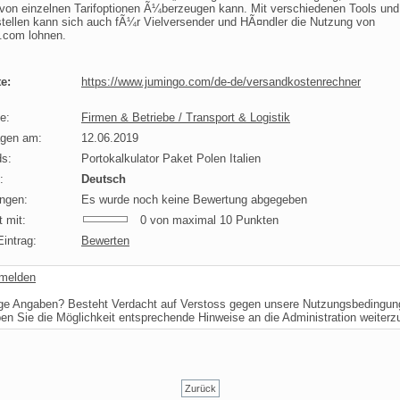
 von einzelnen Tarifoptionen Ã¼berzeugen kann. Mit verschiedenen Tools und
stellen kann sich auch fÃ¼r Vielversender und HÃ¤ndler die Nutzung von
.com lohnen.
e:
https://www.jumingo.com/de-de/versandkostenrechner
e:
Firmen & Betriebe / Transport & Logistik
agen am:
12.06.2019
s:
Portokalkulator Paket Polen Italien
:
Deutsch
ngen:
Es wurde noch keine Bewertung abgegeben
 mit:
0 von maximal 10 Punkten
intrag:
Bewerten
 melden
ige Angaben? Besteht Verdacht auf Verstoss gegen unsere Nutzungsbedingu
ben Sie die Möglichkeit entsprechende Hinweise an die Administration weiter
Zurück