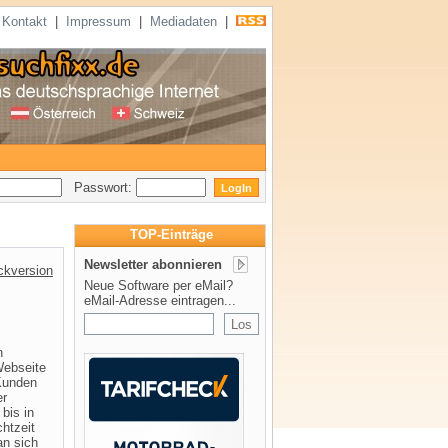
|
Kontakt
|
Impressum
|
Mediadaten
|
Passwort:
TOP-Einträge
Newsletter abonnieren
ckversion
Neue Software per eMail?
eMail-Adresse eintragen...
n
Webseite
 Kunden
er
bis in
htzeit
an sich