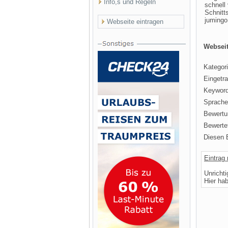
Info,s und Regeln
schnell
Schnitt
jumingo
Webseite eintragen
Webseit
Kategori
Eingetr
Keyword
Sprache
Bewertu
Bewertet
Diesen E
Eintrag
Unricht
Hier ha