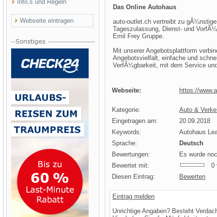
Info,s und Regeln
Das Online Autohaus
Webseite eintragen
auto-outlet.ch vertreibt zu gÃ¼nsti
Tageszulassung, Dienst- und VorfÃ¼
Emil Frey Gruppe.
Mit unserer Angebotsplattform verbin
Angebotsvielfalt, einfache und schne
VerfÃ¼gbarkeit, mit dem Service und
Webseite:
https://www.a
Kategorie:
Auto & Verke
Eingetragen am:
20.09.2018
Keywords:
Autohaus Le
Sprache:
Deutsch
Bewertungen:
Es wurde noc
Bewertet mit:
0 v
Diesen Eintrag:
Bewerten
Eintrag melden
Unrichtige Angaben? Besteht Verdac