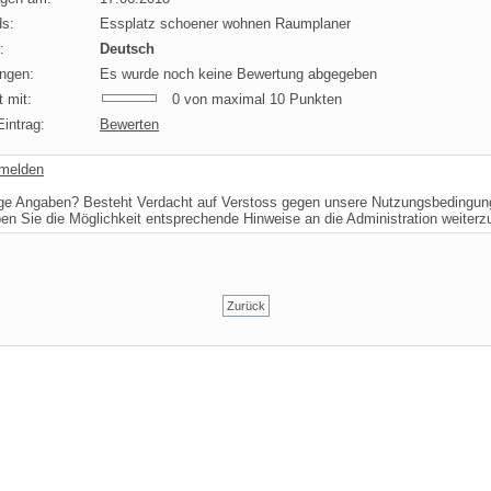
s:
Essplatz schoener wohnen Raumplaner
:
Deutsch
ngen:
Es wurde noch keine Bewertung abgegeben
 mit:
0 von maximal 10 Punkten
intrag:
Bewerten
 melden
ige Angaben? Besteht Verdacht auf Verstoss gegen unsere Nutzungsbedingu
ben Sie die Möglichkeit entsprechende Hinweise an die Administration weiter
Zurück