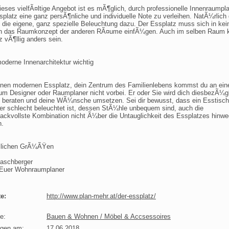
ieses vielfÃ¤ltige Angebot ist es mÃ¶glich, durch professionelle Innenraumpl
platz eine ganz persÃ¶nliche und individuelle Note zu verleihen. NatÃ¼rlich
 die eigene, ganz spezielle Beleuchtung dazu. Der Essplatz muss sich in kei
n das Raumkonzept der anderen RÃ¤ume einfÃ¼gen. Auch im selben Raum 
z vÃ¶llig anders sein.
moderne Innenarchitektur wichtig
nen modernen Essplatz, dein Zentrum des Familienlebens kommst du an ei
um Designer oder Raumplaner nicht vorbei. Er oder Sie wird dich diesbezÃ¼g
 beraten und deine WÃ¼nsche umsetzen. Sei dir bewusst, dass ein Esstisch
der schlecht beleuchtet ist, dessen StÃ¼hle unbequem sind, auch die
ckvollste Kombination nicht Ã¼ber die Untauglichkeit des Essplatzes hinwe
n.
zlichen GrÃ¼ÃŸen
laschberger
 Euer Wohnraumplaner
e:
http://www.plan-mehr.at/der-essplatz/
e:
Bauen & Wohnen / Möbel & Accsessoires
agen am:
17.06.2018