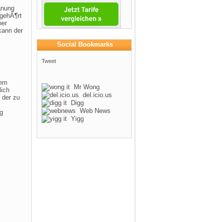
anung
 gehÃ¶rt
ner
kann der
Social Bookmarks
Tweet
nem
Mr Wong
lich
del.icio.us
 der zu
Digg
Web News
g
Yigg