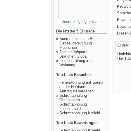
Keyword
Sprache
Bewertu
Bueroreinigung in Berlin
Bewertet
Die letzten 5 Einträge
Diesen E
»
Bueroreinigung in Berlin
»
Gebaeudereinigung
Eintrag
Muenchen
»
Jobsier Jobportal
Unricht
»
Branchen Global
Hier ha
»
Lichtgestaltung in der
Wohnung
Top-Liste Besucher
»
Ferienwohnung mit Sauna
an der Nordsee
»
Auftrag zu vergeben
»
Schrottabholung
Oberhausen
»
Schrottabholung
Ludenscheid
»
Schrottabholung Krefeld
Top-Liste Bewertungen
»
Schrottabholung Krefeld