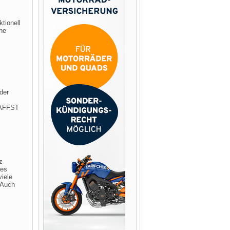
tionell
he
der
HAFFST
z
res
viele
 Auch