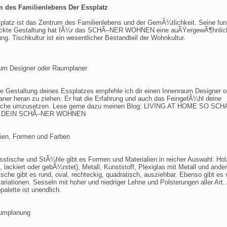
m des Familienlebens Der Essplatz
platz ist das Zentrum des Familienlebens und der GemÃ¼tlichkeit. Seine funk
ckte Gestaltung hat fÃ¼r das SCHÃ–NER WOHNEN eine auÃŸergewÃ¶hnlic
ng. Tischkultur ist ein wesentlicher Bestandteil der Wohnkultur.
um Designer oder Raumplaner
e Gestaltung deines Essplatzes empfehle ich dir einen Innenraum Designer o
ner heran zu ziehen. Er hat die Erfahrung und auch das FeingefÃ¼hl deine
he umzusetzen. Lese gerne dazu meinen Blog: LIVING AT HOME SO SC
R DEIN SCHÃ–NER WOHNEN
lien, Formen und Farben
stische und StÃ¼hle gibt es Formen und Materialien in reicher Auswahl: Hol
, lackiert oder gebÃ¼rstet), Metall, Kunststoff, Plexiglas mit Metall und ande
ische gibt es rund, oval, rechteckig, quadratisch, ausziehbar. Ebenso gibt es 
ariationen. Sesseln mit hoher und niedriger Lehne und Polsterungen aller Art.
palette ist unendlich.
aumplanung