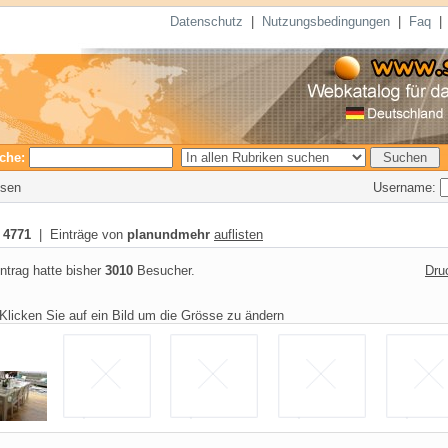
Datenschutz
|
Nutzungsbedingungen
|
Faq
che:
Username:
esen
:
4771
| Einträge von
planundmehr
auflisten
ntrag hatte bisher
3010
Besucher.
Dru
Klicken Sie auf ein Bild um die Grösse zu ändern