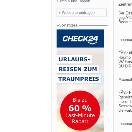
Info,s und Regeln
Zentru
Webseite eintragen
Der Ess
geglÃ¼
Bedeutu
Innenra
FÃ¼r di
Raumpla
WÃ¼nsc
DU DI
Materia
FÃ¼r Es
(gebeizt
mehr. T
Sesselv
die Farb
Innenr