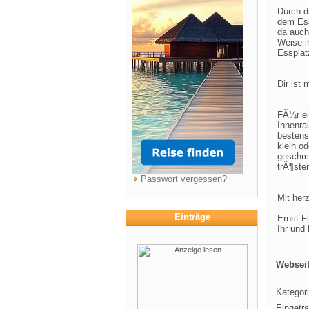
Durch d
dem Ess
da auch
Weise i
Essplat
Dir ist 
FÃ¼r ei
Innenra
bestens
klein o
geschma
trÃ¶ste
Passwort vergessen?
Mit her
Einträge
Ernst F
Ihr und
Webseit
Kategori
Eingetr