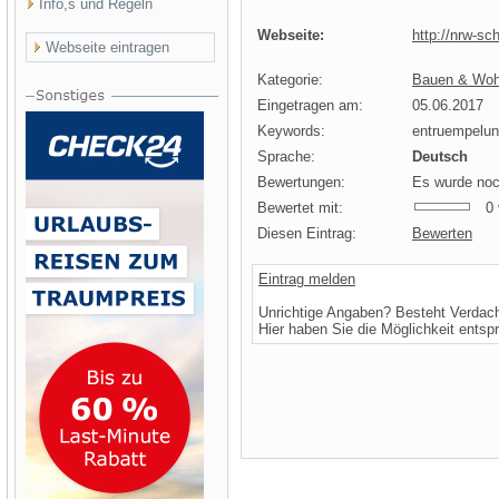
Info,s und Regeln
Webseite:
http://nrw-sc
Webseite eintragen
Kategorie:
Bauen & Wohne
Eingetragen am:
05.06.2017
Keywords:
entruempelun
Sprache:
Deutsch
Bewertungen:
Es wurde noc
Bewertet mit:
0 v
Diesen Eintrag:
Bewerten
Eintrag melden
Unrichtige Angaben? Besteht Verdac
Hier haben Sie die Möglichkeit entsp