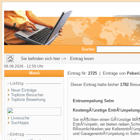
Suche:
Sie befinden sich hier --> Eintrag lesen
06.08.2026 - 12:50 Uhr
Menü
Eintrag Nr:
2725
| Einträge von
Peberi
Dieser Eintrag hatte bisher
1782
Besuc
Neue Einträge
Topliste Besucher
Topliste Bewertung
Entruempelung Selm
KostengÃ¼nstige EntrÃ¼mpelung
Livesuche
Sie mÃ¶chten einen GÃ¼nstige MÃ¶gl
Suchtipps
EntrÃ¼mpeln, wir bieten neben Schr
RÃ¤umlichkeiten wie KellerentrÃ¼
und GaragenentrÃ¼mpelung in Selm