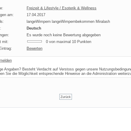
e:
Freizeit & Lifestyle / Esoterik & Wellness
agen am:
17.04.2017
s:
langeWimpern langeWimpernbekommen Miralash
:
Deutsch
ngen:
Es wurde noch keine Bewertung abgegeben
 mit:
0 von maximal 10 Punkten
intrag:
Bewerten
 melden
ige Angaben? Besteht Verdacht auf Verstoss gegen unsere Nutzungsbedingu
ben Sie die Möglichkeit entsprechende Hinweise an die Administration weiter
Zurück