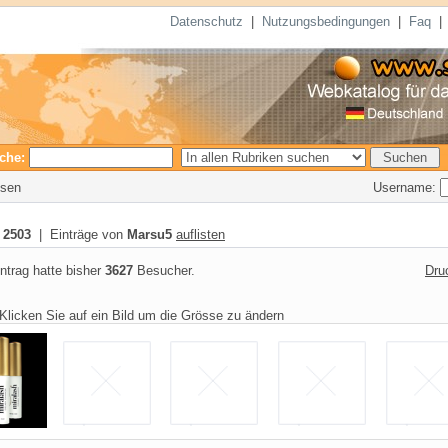
Datenschutz
|
Nutzungsbedingungen
|
Faq
che:
Username:
esen
:
2503
| Einträge von
Marsu5
auflisten
ntrag hatte bisher
3627
Besucher.
Dru
Klicken Sie auf ein Bild um die Grösse zu ändern