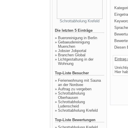
Kategori
Eingetr
Schrottabholung Krefeld
Keyword
Sprache
Die letzten 5 Einträge
Bewertu
»
Bueroreinigung in Berlin
Bewertet
»
Gebaeudereinigung
Muenchen
Diesen E
»
Jobsier Jobportal
»
Branchen Global
Eintrag
»
Lichtgestaltung in der
Wohnung
Unricht
Hier ha
Top-Liste Besucher
»
Ferienwohnung mit Sauna
an der Nordsee
»
Auftrag zu vergeben
»
Schrottabholung
Oberhausen
»
Schrottabholung
Ludenscheid
»
Schrottabholung Krefeld
Top-Liste Bewertungen
»
Schrottabholung Krefeld