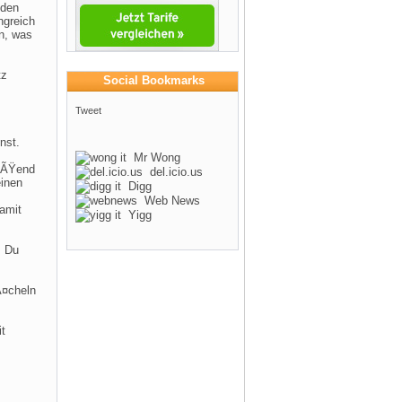
 den
ngreich
n, was
tz
Social Bookmarks
Tweet
nst.
Mr Wong
ieÃŸend
del.icio.us
einen
Digg
Web News
amit
Yigg
s Du
Ã¤cheln
it