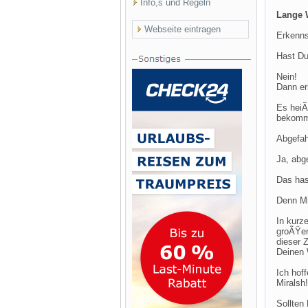
Info,s und Regeln
Lange 
Webseite eintragen
Erkenns
Hast Du
Nein!
Dann erk
Es heiÃ
bekomm
Abgefa
Ja, abg
Das has
Denn Mi
In kurz
groÃŸen
dieser 
Deinen
Ich hof
Miralsh!
Sollten