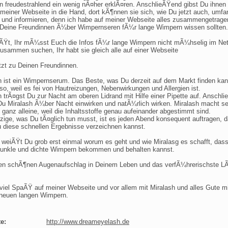
n freudestrahlend ein wenig nÃ¤her erklÃ¤ren. AnschlieÃŸend gibst Du ihnen
 meiner Webseite in die Hand, dort kÃ¶nnen sie sich, wie Du jetzt auch, umfa
 und informieren, denn ich habe auf meiner Webseite alles zusammengetrage
Deine Freundinnen Ã¼ber Wimpernseren fÃ¼r lange Wimpern wissen sollten.
ÃŸt, Ihr mÃ¼sst Euch die Infos fÃ¼r lange Wimpern nicht mÃ¼hselig im Ne
zusammen suchen, Ihr habt sie gleich alle auf einer Webseite
tzt zu Deinen Freundinnen.
h ist ein Wimpernserum. Das Beste, was Du derzeit auf dem Markt finden kan
 so, weil es fei von Hautreizungen, Nebenwirkungen und Allergien ist.
h trÃ¤gst Du zur Nacht am oberen Lidrand mit Hilfe einer Pipette auf. Anschl
Du Miralash Ã¼ber Nacht einwirken und natÃ¼rlich wirken. Miralash macht s
 ganz alleine, weil die Inhaltsstoffe genau aufeinander abgestimmt sind.
zige, was Du tÃ¤glich tun musst, ist es jeden Abend konsequent auftragen, d
 diese schnellen Ergebnisse verzeichnen kannst.
 weiÃŸt Du grob erst einmal worum es geht und wie Miralasg es schafft, das
dunkle und dichte Wimpern bekommen und behalten kannst.
n schÃ¶nen Augenaufschlag in Deinem Leben und das verfÃ¼hrerischste L
 viel SpaÃŸ auf meiner Webseite und vor allem mit Miralash und alles Gute m
neuen langen Wimpern.
e:
http://www.dreameyelash.de