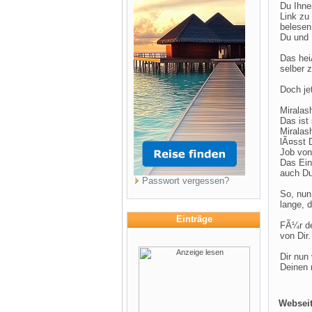
Du Ihne
Link zu
belesen
Du und 
Das hei
selber 
Doch je
Miralas
Das ist
Miralas
lÃ¤sst 
Job von
Das Ein
auch Du
Passwort vergessen?
So, nun
lange, 
Einträge
FÃ¼r de
von Dir.
Dir nun
Deinen 
Webseit