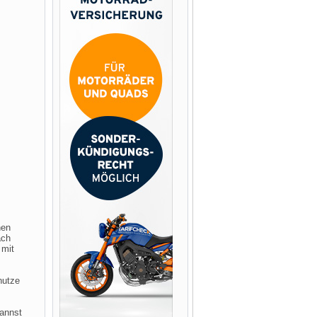
nen
ach
 mit
nutze
kannst