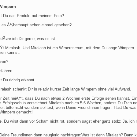
Wimpern
t Du das Produkt auf meinem Foto?
 es Ã¼berhaupt schon einmal gesehen?
lÃ¤re ich Dir gerne, was es ist.
Ÿt Miralash. Und Miralash ist ein Wimernserum, mit dem Du lange Wimpern
en kannst.
hren?
efahren.
t Du richtig erkannt.
ralash schenkt Dir in relativ kurzer Zeit lange Wimpern ohne viel Aufwand.
er Zeit heiÃŸt, dass Du nach etwas 2 Wochen erste Erfolge sehen kannst. Ei
 Erfolgsschub verzeichnet Miralash nach ca 5-6 Wochen, sodass Du Dich n
Zeit bitte nicht wundern solltest, wenn Deine Freundinnen fragen: Hast Du was
 Wimpern gemacht!
fe, Du wirst dann vor Scham nicht rot, sondern sagst eher ganz stolz: Ja, ich 
 Deine Freundinnen dann neugierig nachfragen:Was ist denn Miralash? Dann 