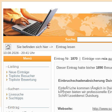
Suche:
Sie befinden sich hier --> Eintrag lesen
10.08.2026 - 20:41 Uhr
Menü
Eintrag Nr:
1870
| Einträge von
rsia
au
Dieser Eintrag hatte bisher
1890
Besuc
Neue Einträge
Topliste Besucher
Topliste Bewertung
Einbruchschadenabsicherung Dui
EinbrÃ¼che kommen tÃ¤glich in Dui
kÃ¶nnen bieten wir professionelle 
Livesuche
SchlÃ¼sseldienst Duisburg.
Suchtipps
Webseite:
http://www.sc