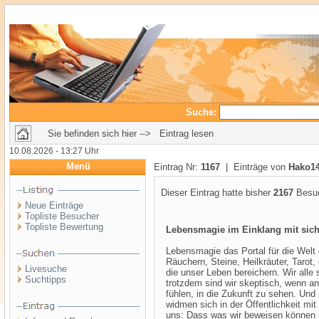
Suche:
Sie befinden sich hier --> Eintrag lesen
10.08.2026 - 13:27 Uhr
Menü
Eintrag Nr:
1167
| Einträge von
Hako1
Dieser Eintrag hatte bisher
2167
Besuc
Neue Einträge
Topliste Besucher
Topliste Bewertung
Lebensmagie im Einklang mit sich
Lebensmagie das Portal für die Wel
Räuchern, Steine, Heilkräuter, Tarot
Livesuche
die unser Leben bereichern. Wir all
Suchtipps
trotzdem sind wir skeptisch, wenn a
fühlen, in die Zukunft zu sehen. Und
widmen sich in der Öffentlichkeit mi
uns: Dass was wir beweisen können is