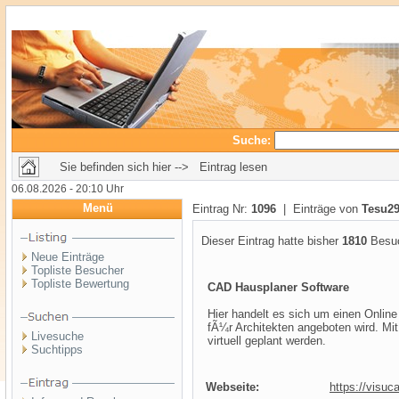
Suche:
Sie befinden sich hier --> Eintrag lesen
06.08.2026 - 20:10 Uhr
Menü
Eintrag Nr:
1096
| Einträge von
Tesu2
Dieser Eintrag hatte bisher
1810
Besuc
Neue Einträge
Topliste Besucher
Topliste Bewertung
CAD Hausplaner Software
Hier handelt es sich um einen Onlin
fÃ¼r Architekten angeboten wird. Mi
Livesuche
virtuell geplant werden.
Suchtipps
Webseite:
https://visu