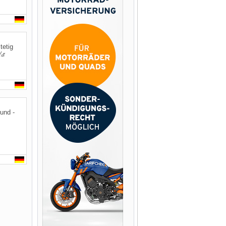
tetig
¼r
und -