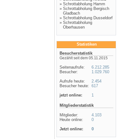
»
Schrottabholung Hamm
»
Schrottabholung Bergisch
Gladbach
»
Schrottabholung Dusseldorf
»
Schrottabholung
Oberhausen
Statistiken
Besucherstatistik
Gezählt seit dem 05.11.2015
Seitenaufrufe:
6.212.285
Besucher:
1.029.760
Aufrufe heute:
2.454
Besucher heute:
617
jetzt online:
1
Mitgliederstatistik
Mitglieder:
4.103
Heute online:
0
Jetzt online:
0