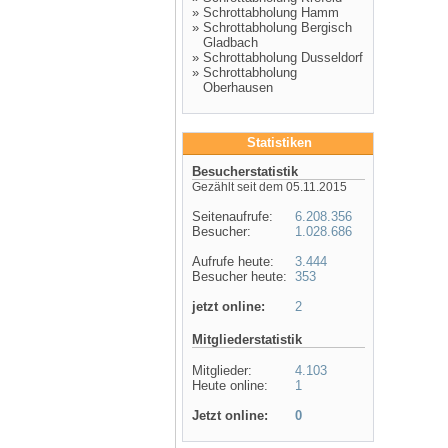
»
Schrottabholung Hamm
»
Schrottabholung Bergisch
Gladbach
»
Schrottabholung Dusseldorf
»
Schrottabholung
Oberhausen
Statistiken
Besucherstatistik
Gezählt seit dem 05.11.2015
Seitenaufrufe:
6.208.356
Besucher:
1.028.686
Aufrufe heute:
3.444
Besucher heute:
353
jetzt online:
2
Mitgliederstatistik
Mitglieder:
4.103
Heute online:
1
Jetzt online:
0