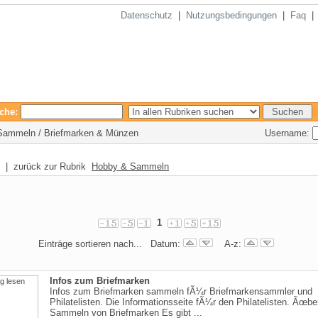
Datenschutz
|
Nutzungsbedingungen
|
Faq
che:
Username:
& Sammeln / Briefmarken & Münzen
| zurück zur Rubrik
Hobby & Sammeln
1
Einträge sortieren nach... Datum:
A-z:
Infos zum Briefmarken
Infos zum Briefmarken sammeln fÃ¼r Briefmarkensammler und
Philatelisten. Die Informationsseite fÃ¼r den Philatelisten. Ãœbe
Sammeln von Briefmarken Es gibt ...