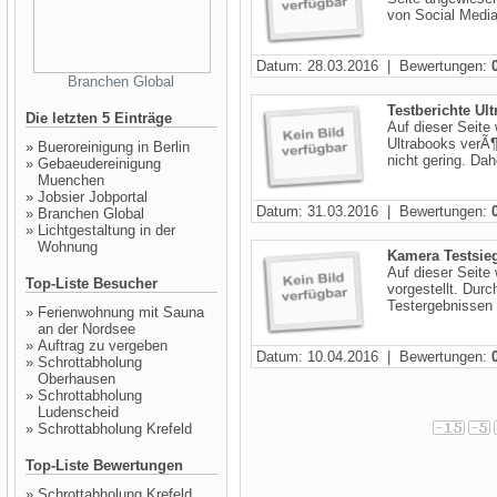
von Social Media
Datum: 28.03.2016 | Bewertungen:
Branchen Global
Testberichte Ul
Die letzten 5 Einträge
Auf dieser Seite
Ultrabooks verÃ¶f
»
Bueroreinigung in Berlin
nicht gering. Dah
»
Gebaeudereinigung
Muenchen
»
Jobsier Jobportal
Datum: 31.03.2016 | Bewertungen:
»
Branchen Global
»
Lichtgestaltung in der
Wohnung
Kamera Testsie
Auf dieser Seite
Top-Liste Besucher
vorgestellt. Durc
Testergebnissen 
»
Ferienwohnung mit Sauna
an der Nordsee
»
Auftrag zu vergeben
Datum: 10.04.2016 | Bewertungen:
»
Schrottabholung
Oberhausen
»
Schrottabholung
Ludenscheid
»
Schrottabholung Krefeld
Top-Liste Bewertungen
»
Schrottabholung Krefeld