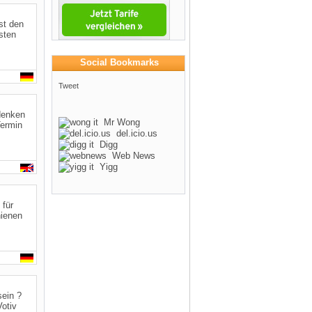
st den
sten
Social Bookmarks
Tweet
denken
Mr Wong
Termin
del.icio.us
Digg
Web News
Yigg
 für
ienen
sein ?
otiv