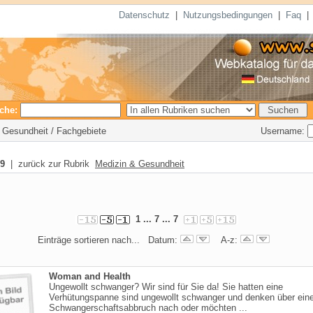
Datenschutz
|
Nutzungsbedingungen
|
Faq
che:
Username:
& Gesundheit / Fachgebiete
9
| zurück zur Rubrik
Medizin & Gesundheit
1
... 7 ...
7
Einträge sortieren nach... Datum:
A-z:
Woman and Health
Ungewollt schwanger? Wir sind für Sie da! Sie hatten eine
Verhütungspanne sind ungewollt schwanger und denken über ein
Schwangerschaftsabbruch nach oder möchten ...