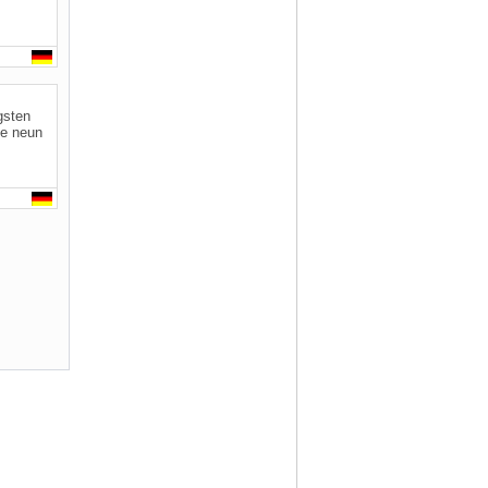
gsten
se neun