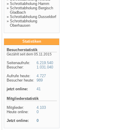
»
Schrottabholung Hamm
»
Schrottabholung Bergisch
Gladbach
»
Schrottabholung Dusseldorf
»
Schrottabholung
Oberhausen
Statistiken
Besucherstatistik
Gezählt seit dem 05.11.2015
Seitenaufrufe:
6.219.540
Besucher:
1.031.040
Aufrufe heute:
4.727
Besucher heute:
989
jetzt online:
41
Mitgliederstatistik
Mitglieder:
4.103
Heute online:
0
Jetzt online:
0